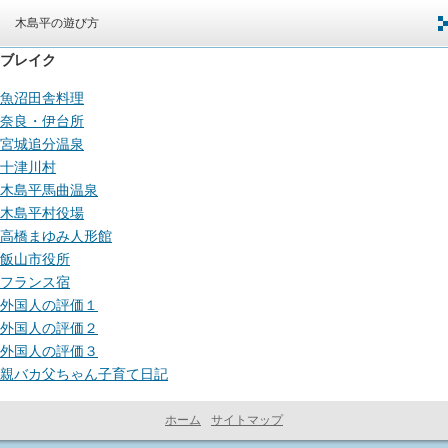
木島平の遊び方
ブレイク
魚沼田舎料理
奈良・伊台所
宮城追分温泉
十津川村
木島平馬曲温泉
木島平村役場
高橋まゆみ人形館
飯山市役所
フランス宿
外国人の評価１
外国人の評価２
外国人の評価３
親バカ父ちゃん子育て日記
ホーム
サイトマップ