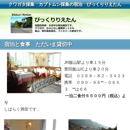
クワガタ採集 カブトムシ採集の宿泊 びっくりりえたん
宿泊と食事 ただいま貸切中
JR飯山駅より車１５分
豊田飯山ICより車２０分
電話 ０２６９－８２－３４２３
携帯 ０９０－９６**－０６５
３ **は６６
一泊二食付６５００円（税込）よ
り
しばらく満室です。