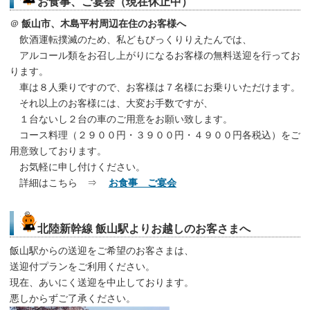
お食事、ご宴会（現在休止中）
＠
飯山市、木島平村周辺在住のお客様へ
飲酒運転撲滅のため、私どもびっくりりえたんでは、
アルコール類をお召し上がりになるお客様の無料送迎を行ってお
ります。
車は８人乗りですので、お客様は７名様にお乗りいただけます。
それ以上のお客様には、大変お手数ですが、
１台ないし２台の車のご用意をお願い致します。
コース料理（２９００円・３９００円・４９００円各税込）をご
用意致しております。
お気軽に申し付けください。
詳細はこちら ⇒
お食事 ご宴会
北陸新幹線 飯山駅よりお越しのお客さまへ
飯山駅からの送迎をご希望のお客さまは、
送迎付プランをご利用ください。
現在、あいにく送迎を中止しております。
悪しからずご了承ください。