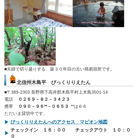
■夫婦で切り盛りする、築３０年目の古い簡易宿所です。
北信州木島平 びっくりりえたん
■〒389-2303 長野県下高井郡木島平村上木島3501-14
電話
０２６９－８２－３４２３
携帯
０９０－９６**－０６５３
**は６６
ただいま貸切中です。
びっくりりえたんへのアクセス マピオン地図
チェックイン １６：００ チェックアウト １０：０
０