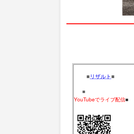
■
リザルト
■
■
YouTubeでライブ配信
■