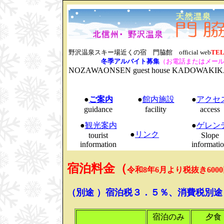
野沢温泉スキー場近くの宿 門脇館 official web
TEL
冬季アルバイト募集
（お電話またはメー
NOZAWAONSEN guest house KADOWAKI
●
ご案内
●
館内施設
●
アクセ
guidance
facility
access
●
観光案内
●
ゲレン
●
リンク
tourist
Slope
information
informati
宿泊料金（
令和8年6月より税抜き60
（別途 ）宿泊税３．５％、消費税別途
宿泊のみ
夕食