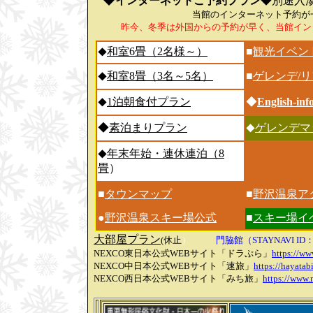
インターネットご予約プラン
◆別途入湯
当館のインターネット予約が
昨今、冬季は外国からの予約が早く、当館イン
和室6畳（2名様～）
■
観光イベン
◆
和室8畳（3名～5名）
■
ゲレンデ/
◆
1泊朝食付プラン
◆
English-inf
◆
◆
素泊まりプラン
室
ゲレンデマ
◆
年末年始・連休連泊（8
◆
畳
）
■
タウンマップ
■
野沢温泉ア
●
野沢温泉スキー場公式
■
スキー場イ
大部屋プラン
(休止
）
門脇館（STAYNAVI ID：2
NEXCO東日本公式WEBサイト「ドラぷら」
https://ww
NEXCO中日本公式WEBサイト「速旅」
https://hayatab
NEXCO西日本公式WEBサイト「みち旅」
https://www.